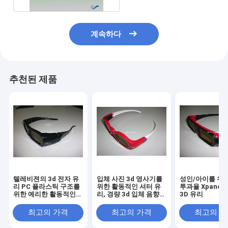
계속하다
추천된 제품
텔레비젼의 3d 전자 유
입체 사진 3d 영사기를
성인/아이를 위
리 PC 플라스틱 구조를
위한 활동적인 셔터 유
투과율 Xpand 높
위한 예리한 활동적인
리, 경량 3d 입체 음향
3D 유리
셔터 3D 유리
유리
최고의 가격
최고의 가격
최고의 