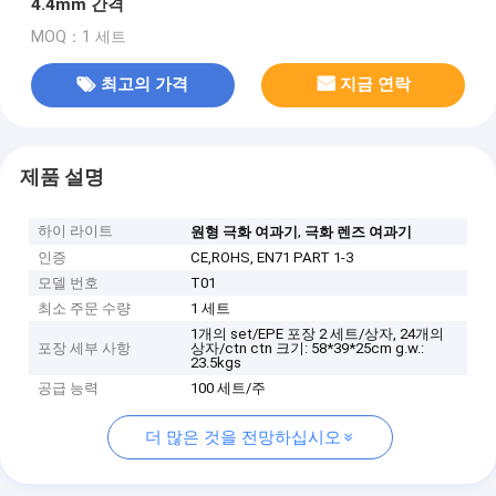
4.4mm 간격
MOQ：1 세트
최고의 가격
지금 연락
제품 설명
하이 라이트
,
원형 극화 여과기
극화 렌즈 여과기
인증
CE,ROHS, EN71 PART 1-3
모델 번호
T01
최소 주문 수량
1 세트
1개의 set/EPE 포장 2 세트/상자, 24개의
포장 세부 사항
상자/ctn ctn 크기: 58*39*25cm g.w.:
23.5kgs
공급 능력
100 세트/주
더 많은 것을 전망하십시오